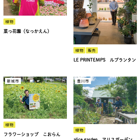
植物
菜っ花園（なっかえん）
植物
販売
LE PRINTEMPS ルプランタン
新城市
豊川市
植物
植物
フラワーショップ こおらん
alice garden アリスガーデン