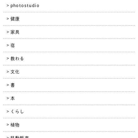
photostudio
健康
家具
宿
教わる
文化
書
本
くらし
植物
移動販売