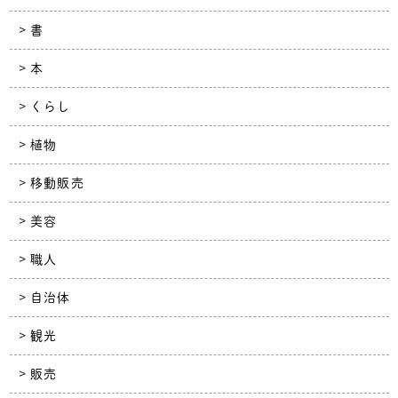
書
本
くらし
植物
移動販売
美容
職人
自治体
観光
販売