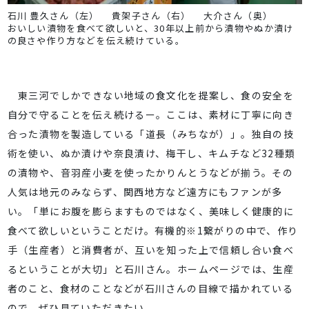
石川 豊久さん（左） 貴架子さん（右） 大介さん（奥）
おいしい漬物を食べて欲しいと、30年以上前から漬物やぬか漬け
の良さや作り方などを伝え続けている。
東三河でしかできない地域の食文化を提案し、食の安全を
自分で守ることを伝え続けるー。ここは、素材に丁寧に向き
合った漬物を製造している「道長（みちなが）」。独自の技
術を使い、ぬか漬けや奈良漬け、梅干し、キムチなど32種類
の漬物や、音羽産小麦を使ったかりんとうなどが揃う。その
人気は地元のみならず、関西地方など遠方にもファンが多
い。「単にお腹を膨らますものではなく、美味しく健康的に
食べて欲しいということだけ。有機的※1繋がりの中で、作り
手（生産者）と消費者が、互いを知った上で信頼し合い食べ
るということが大切」と石川さん。ホームページでは、生産
者のこと、食材のことなどが石川さんの目線で描かれている
ので、ぜひ見ていただきたい。