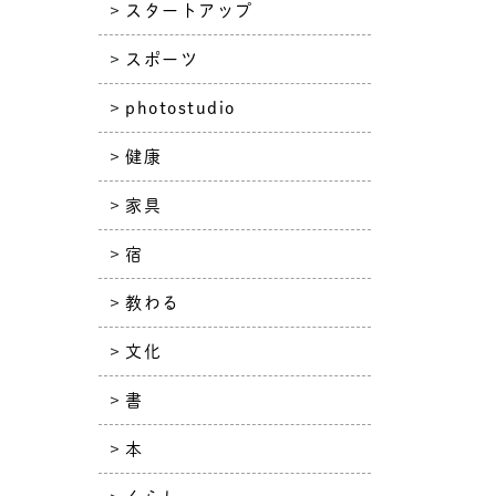
スタートアップ
スポーツ
photostudio
健康
家具
宿
教わる
文化
書
本