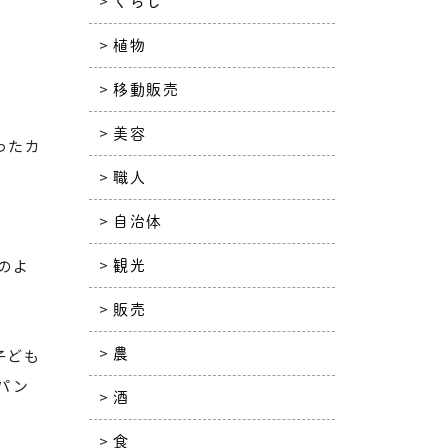
くらし
植物
移動販売
美容
ったカ
職人
自治体
のよ
観光
販売
子ども
農
パン
酒
食