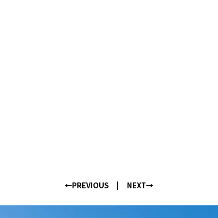
←PREVIOUS
NEXT→