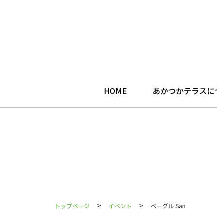
HOME
あかつかテラスに
>
>
トップページ
イベント
ベーグル San