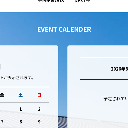
←PREVIOUS
NEXT→
EVENT CALENDER
月
2026年
トが表示されます。
金
土
日
予定されて
1
2
7
8
9