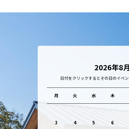
2026年8
日付をクリックするとその日のイベン
月
火
水
木
3
4
5
6