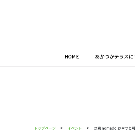
HOME
あかつかテラスに
>
>
トップページ
イベント
野窓 nomado おやつと