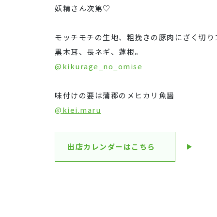
妖精さん次第♡
モッチモチの生地、粗挽きの豚肉にざく切り
黒木耳、長ネギ、蓮根。
@kikurage_no_omise
味付けの要は蒲郡のメヒカリ魚醤
@kiei.maru
出店カレンダーはこちら